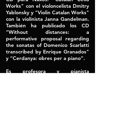
Works" con el violoncelista Dmitry
Yablonsky y "Violin Catalan Works"
con la violinista Janna Gandelman.
También ha publicado los CD
“Without distances: a
performative proposal regarding
the sonatas of Domenico Scarlatti
transcribed by Enrique Granados"
y “Cerdanya: obres per a piano”.
Es profesora y pianista
repertorista en la Escuela de
Música Issi Fabra de Puigcerdá y
en el Conservatorio de música dels
Pirineus, profesora de Historia de
la Música en la Universitat Oberta
de Catalunya y de técnicas de
investigación en la Escuela de
Música de Alto Rendimiento de
Valencia. De 2022 a 2025 ha